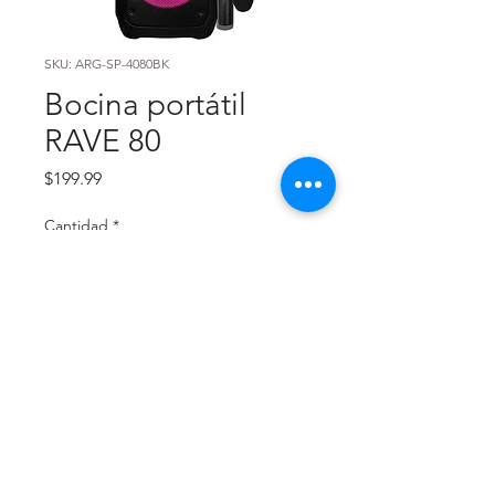
SKU: ARG-SP-4080BK
Bocina portátil
RAVE 80
Precio
$199.99
Cantidad
*
Agregar al carrito
Office Gallery School I Office I Crafts I Copies