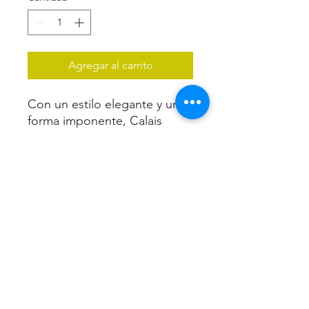
Agregar al carrito
Con un estilo elegante y una
forma imponente, Calais
convierte la escritura en un
instrumento de distinción.
• Una interpretación moderna
del diseño clásico de Cross
• Perfil cónico y audaz con
presencia destacada
• Amplia variedad de
acabados, desde los
atemporales hasta los más
innovadores
• Presentado en caja de