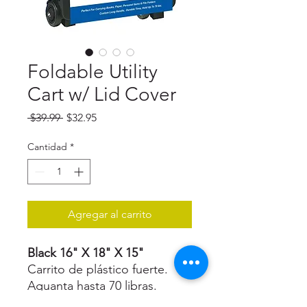
Foldable Utility
Cart w/ Lid Cover
Precio
Precio
 $39.99 
$32.95
de
oferta
Cantidad
*
Agregar al carrito
Black 16" X 18" X 15"
Carrito de plástico fuerte.
Aguanta hasta 70 libras.
Perfecto para llevar artículos