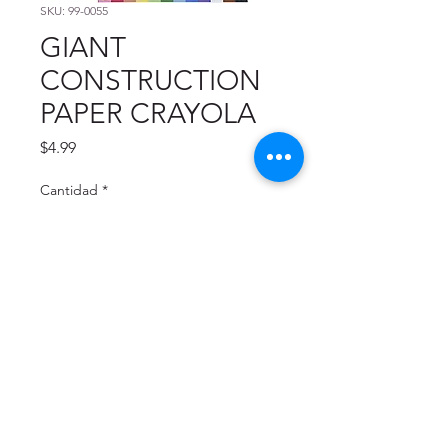
SKU: 99-0055
GIANT
CONSTRUCTION
PAPER CRAYOLA
Precio
$4.99
Cantidad
*
Agregar al carrito
Office Gallery School I Office I Crafts I Copies