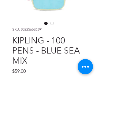
SKU: 882256626391
KIPLING - 100
PENS - BLUE SEA
MIX
Precio
$59.00
Cantidad
*
Agregar al carrito