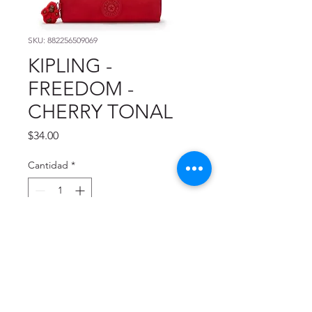
SKU: 882256509069
KIPLING -
FREEDOM -
CHERRY TONAL
Precio
$34.00
Cantidad
*
Agregar al carrito
Estuche Mediano
6.5 X 6.5 X | 1 L