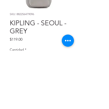
SKU: 882256479096
KIPLING - SEOUL -
GREY
Precio
$119.00
Cantidad
*
Agregar al carrito
Office Gallery School I Office I Crafts I Copies