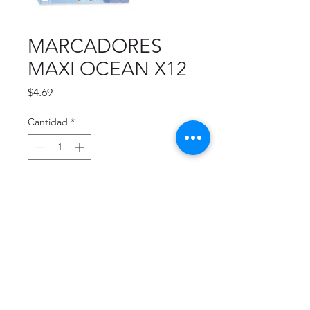
MARCADORES
MAXI OCEAN X12
Precio
$4.69
Cantidad
*
Agregar al carrito
OCEAN MAXI
$4.6
5
MARKERS X12
9