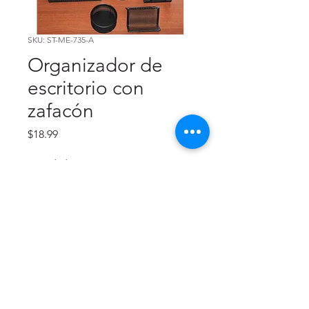
SKU: ST-ME-735-A
Organizador de
escritorio con
zafacón
Precio
$18.99
Cantidad
*
Agregar al carrito