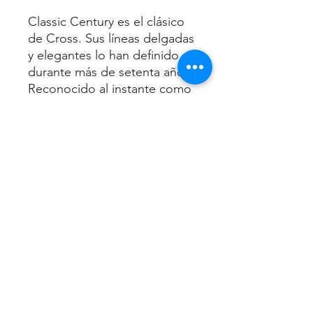
Classic Century es el clásico
de Cross. Sus líneas delgadas
y elegantes lo han definido
durante más de setenta años.
Reconocido al instante como
un bolígrafo Cross, y sigue
siendo el regalo preferido
para los momentos más
importantes de la vida.
• Bolígrafo Oficial
Presidencial
• Estilo clásico icónico
• Diseño de cuerpo delgado
• Disponible con detalles en
metales preciosos