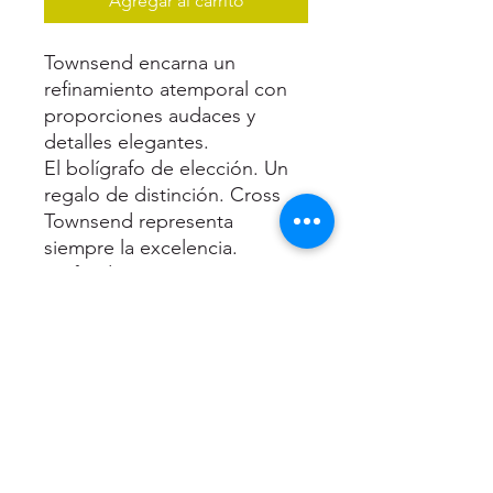
Agregar al carrito
Townsend encarna un
refinamiento atemporal con
proporciones audaces y
detalles elegantes.
El bolígrafo de elección. Un
regalo de distinción. Cross
Townsend representa
siempre la excelencia.
Preferido por varios
presidentes estadounidenses
por su estilo impecable y su
desempeño en la escritura,
Townsend es una pieza
valiosa, ideal para transmitir a
futuras generaciones.
• Bolígrafo Oficial
Presidencial