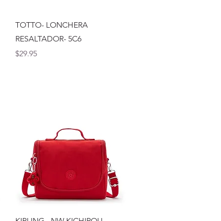
Vista rápida
TOTTO- LONCHERA
RESALTADOR- 5C6
Precio
$29.95
Vista rápida
KIPLING - NW KICHIROU -