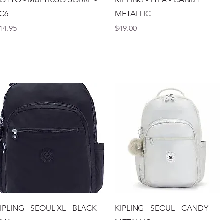
C6
METALLIC
recio
Precio
14.95
$49.00
Vista rápida
Vista rápida
IPLING - SEOUL XL - BLACK
KIPLING - SEOUL - CANDY