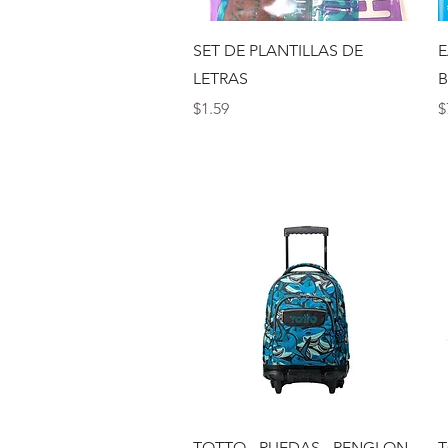
Vista rápida
SET DE PLANTILLAS DE
E
LETRAS
Precio
P
$1.59
$
Vista rápida
TOTTO - RUEDAS - RENGLON
T