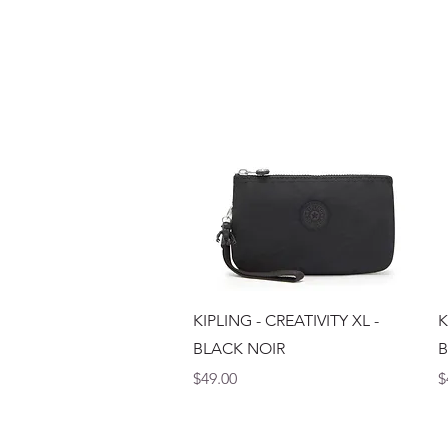
Vista rápida
KIPLING - CREATIVITY XL -
K
BLACK NOIR
B
Precio
P
$49.00
$