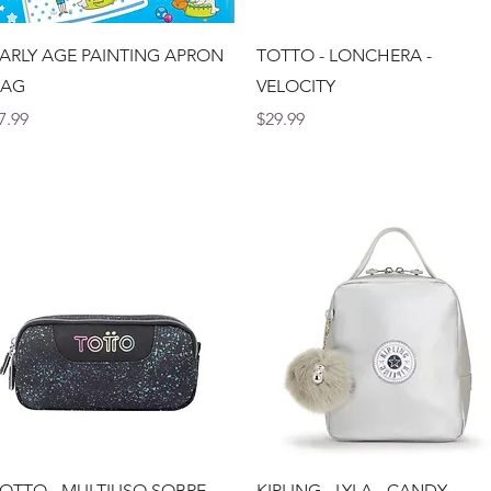
Vista rápida
Vista rápida
ARLY AGE PAINTING APRON
TOTTO - LONCHERA -
BAG
VELOCITY
recio
Precio
7.99
$29.99
Vista rápida
Vista rápida
OTTO - MULTIUSO SOBRE -
KIPLING - LYLA - CANDY