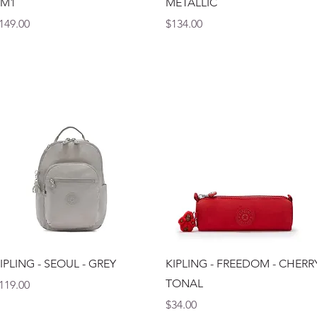
BM1
METALLIC
recio
Precio
149.00
$134.00
Vista rápida
Vista rápida
IPLING - SEOUL - GREY
KIPLING - FREEDOM - CHERR
TONAL
recio
119.00
Precio
$34.00