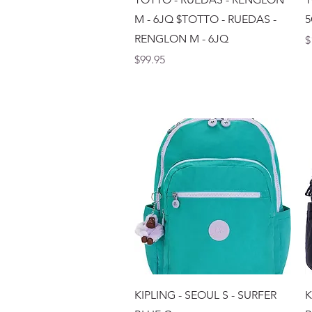
M - 6JQ $TOTTO - RUEDAS -
5
RENGLON M - 6JQ
P
$
Precio
$99.95
Vista rápida
KIPLING - SEOUL S - SURFER
K