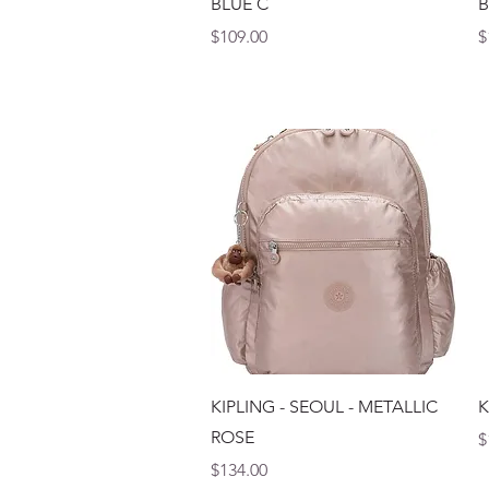
BLUE C
Precio
P
$109.00
$
Vista rápida
KIPLING - SEOUL - METALLIC
K
ROSE
P
$
Precio
$134.00