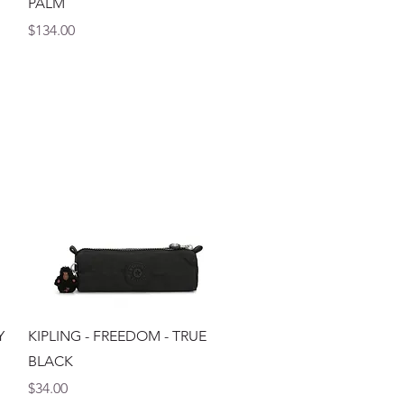
PALM
Precio
$134.00
Vista rápida
Y
KIPLING - FREEDOM - TRUE
BLACK
Precio
$34.00