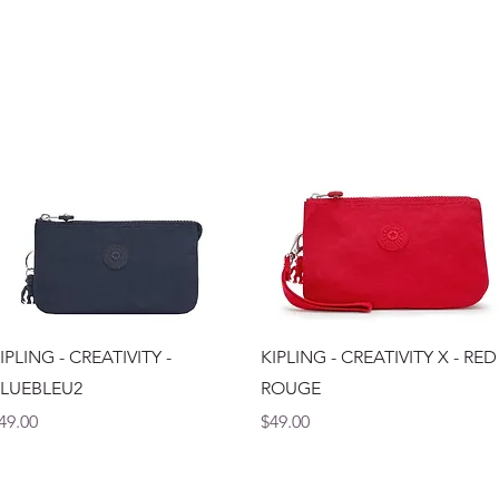
Vista rápida
Vista rápida
IPLING - CREATIVITY -
KIPLING - CREATIVITY X - RED
LUEBLEU2
ROUGE
recio
Precio
49.00
$49.00